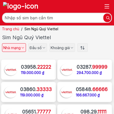
Trang chủ
/
Sim Ngũ Quý Viettel
Sim Ngũ Quý Viettel
Nhà mạng
Đầu số
Khoảng giá
03958.
22222
03287.
99999
119.000.000 ₫
294.700.000 ₫
03860.
33333
05848.
66666
119.000.000 ₫
166.667.000 ₫
05651.
77777
098.29.
11111