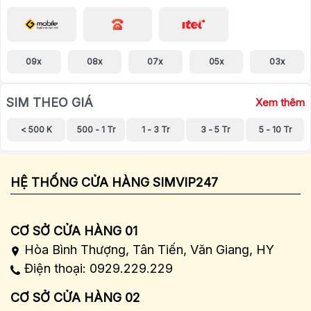
09x
08x
07x
05x
03x
SIM THEO GIÁ
Xem thêm
< 500 K
500 - 1 Tr
1 - 3 Tr
3 - 5 Tr
5 - 10 Tr
HỆ THỐNG CỬA HÀNG SIMVIP247
CƠ SỞ CỬA HÀNG 01
Hòa Bình Thượng, Tân Tiến, Văn Giang, HY
Điện thoại: 0929.229.229
CƠ SỞ CỬA HÀNG 02