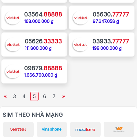
03564.
88888
05630.
77777
168.000.000 ₫
97.647.058 ₫
05626.
33333
03933.
77777
111.800.000 ₫
199.000.000 ₫
09879.
88888
1.666.700.000 ₫
«
»
3
4
5
6
7
SIM THEO NHÀ MẠNG