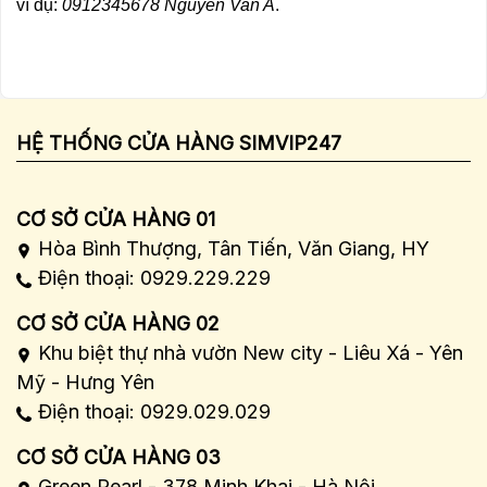
ví dụ:
0912345678 Nguyen Van A
.
HỆ THỐNG CỬA HÀNG SIMVIP247
CƠ SỞ CỬA HÀNG 01
Hòa Bình Thượng, Tân Tiến, Văn Giang, HY
Điện thoại: 0929.229.229
CƠ SỞ CỬA HÀNG 02
Khu biệt thự nhà vườn New city - Liêu Xá - Yên
Mỹ - Hưng Yên
Điện thoại: 0929.029.029
CƠ SỞ CỬA HÀNG 03
Green Pearl - 378 Minh Khai - Hà Nội