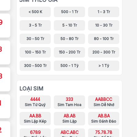
< 500 K
500 - 1 Tr
1 - 3 Tr
9
3 - 5 Tr
5 - 10 Tr
10 - 30 Tr
30 - 50 Tr
50 - 80 Tr
80 - 100 Tr
8
100 - 150 Tr
150 - 200 Tr
200 - 300 Tr
300 - 500 Tr
500 - 1 Tỷ
> 1 Tỷ
8
LOẠI SIM
4444
333
AABBCC
1
Sim Tứ Quý
Sim Tam Hoa
Sim Dễ Nhớ
AA.BB
AB.AB
AB.BA
Sim Lặp Kép
Sim Lặp
Sim Gánh Đảo
2
6789
ABC.ABC
75.78.78