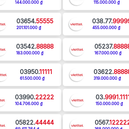
144.000.000 ₫
115.000.000 ₫
03654.
55555
038.77.
9999
201.101.000 ₫
455.000.000 ₫
03542.
88888
05237.
8888
183.000.000 ₫
167.000.000 ₫
03950.
11111
03622.
8888
61.500.000 ₫
319.000.000 ₫
03990.
22222
03.
9991.111
104.706.000 ₫
150.000.000 ₫
05822.
44444
0567.
12222
69.411.764 ₫
168.000.000 ₫