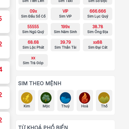
Sim Tiến Lên
Sim Taxi
Sim Số Độc
09x
VIP
666.666
Sim Đầu Số Cổ
Sim VIP
Sim Lục Quý
5
55555
199x
38.78
Sim Ngũ Quý
Sim Năm Sinh
Sim Ông Địa
68.68
39.79
xx88
2
Sim Lộc Phát
Sim Thần Tài
Sim Đại Cát
xx
Sim Trả Góp
4
SIM THEO MỆNH
2
Kim
Mộc
Thuỷ
Hoả
Thổ
2
TỪ KHOÁ PHỔ BIẾN