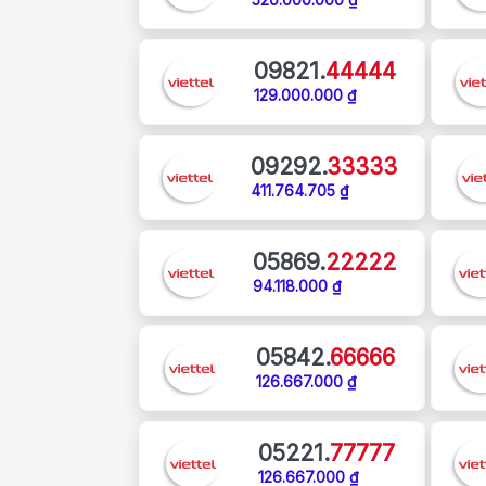
09821.
44444
129.000.000 ₫
09292.
33333
411.764.705 ₫
05869.
22222
94.118.000 ₫
05842.
66666
126.667.000 ₫
05221.
77777
126.667.000 ₫