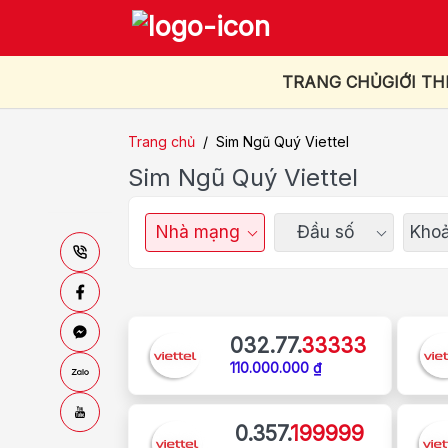
TRANG CHỦ
GIỚI TH
Trang chủ
/
Sim Ngũ Quý Viettel
Sim Ngũ Quý Viettel
Nhà mạng
Đầu số
Khoả
032.77.
33333
110.000.000 ₫
0.357.
199999