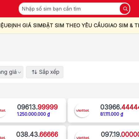
IỆU
ĐỊNH GIÁ SIM
ĐẶT SIM THEO YÊU CẦU
GIAO SIM & 
ng giá
Sắp xếp
09613.
99999
03966.
4444
1.250.000.000 ₫
81.111.000 ₫
038.43.
66666
097.19.
0000