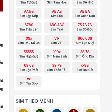
Sim Tứ Quý
Sim Tam Hoa
Sim Dễ Nhớ
AA.BB
AB.AB
AB.BA
Sim Lặp Kép
Sim Lặp
Sim Gánh Đảo
6789
ABC.ABC
75.78.78
Sim Tiến Lên
Sim Taxi
Sim Số Độc
09x
VIP
666.666
Sim Đầu Số Cổ
Sim VIP
Sim Lục Quý
ng
55555
199x
38.78
Sim Ngũ Quý
Sim Năm Sinh
Sim Ông Địa
ểu
68.68
39.79
xx88
Sim Lộc Phát
Sim Thần Tài
Sim Đại Cát
xx
hì
Sim Trả Góp
ng
SIM THEO MỆNH
ới