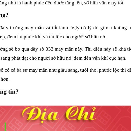
cũng như là hạnh phúc đều được tăng lên, sở hữu vận may tốt.
ông?
ĩa vô cùng may mắn và tốt lành. Vậy có lý do gì mà không l
ẹp, đem lại phúc khi và tài lộc cho người sở hữu nó.
ng sẽ bỏ qua dãy số 333 may mắn này. Thì điều này sẽ khá ti
 sang phát đạt cho người sở hữu nó, đem đến vận khí cực hạn.
 có cả ba sự may mắn như giàu sang, tuổi thọ, phước lộc thì d
 hơn.
ng tin?