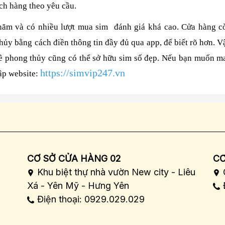
ch hàng theo yêu cầu.
ăm và có nhiều lượt mua sim đánh giá khá cao. Cửa hàng c
ủy bằng cách điền thông tin đầy đủ qua app, để biết rõ hơn. V
về phong thủy cũng có thể sở hữu sim số đẹp. Nếu bạn muốn m
https://simvip247.vn
cập website:
CƠ SỞ CỬA HÀNG 02
CƠ
Khu biệt thự nhà vườn New city - Liêu
Xá - Yên Mỹ - Hưng Yên
Điện thoại: 0929.029.029