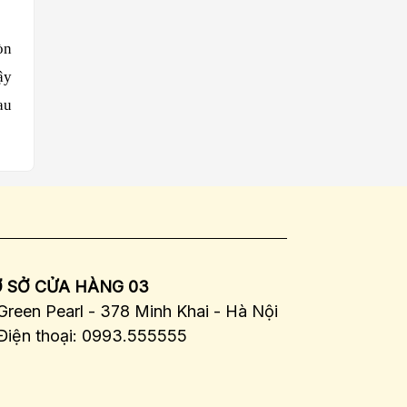
òn
ậy
au
 SỞ CỬA HÀNG 03
Green Pearl - 378 Minh Khai - Hà Nội
Điện thoại: 0993.555555