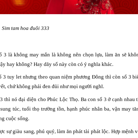
Sim tam hoa đuôi 333
ố 3 là không may mắn là không nên chọn lựa, làm ăn sẽ khô
vậy hay không? Hay dãy số này còn có ý nghĩa khác.
ố 3 tuy let nhưng theo quan niệm phương Đông thì còn số 3 bi
ết, chứ không phải đen đủi như mọi người nghĩ.
3 thì nó đại diện cho Phúc Lộc Thọ. Ba con số 3 ở cạnh nhau t
ự sung túc, tuổi thọ trường tồn, hạnh phúc nhân ba, vận may tă
ong cuộc sống.
c sự giàu sang, phú quý, làm ăn phát tài phát lộc. Hợp mệnh v