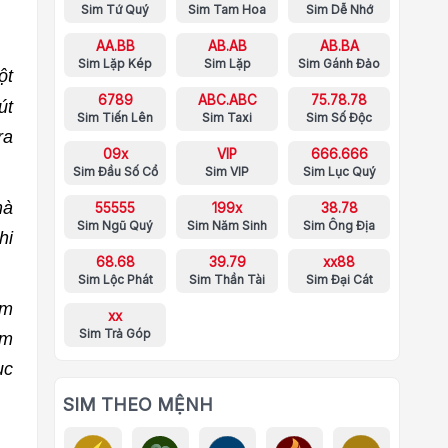
Sim Tứ Quý
Sim Tam Hoa
Sim Dễ Nhớ
AA.BB
AB.AB
AB.BA
Sim Lặp Kép
Sim Lặp
Sim Gánh Đảo
ột
6789
ABC.ABC
75.78.78
út
Sim Tiến Lên
Sim Taxi
Sim Số Độc
ra
09x
VIP
666.666
Sim Đầu Số Cổ
Sim VIP
Sim Lục Quý
mà
55555
199x
38.78
Sim Ngũ Quý
Sim Năm Sinh
Sim Ông Địa
hi
68.68
39.79
xx88
Sim Lộc Phát
Sim Thần Tài
Sim Đại Cát
ảm
xx
Sim Trả Góp
ẩm
ục
SIM THEO MỆNH