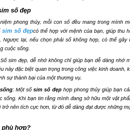
sim số đẹp
 niệm phong thủy, mỗi con số đều mang trong mình m
sim số đẹp
ố
có thể hợp với mệnh của bạn, giúp thu h
. Ngược lại, nếu chọn phải số không hợp, có thể gây 
g cuộc sống.
 Số sim đẹp, dễ nhớ không chỉ giúp bạn dễ dàng nhớ 
u này đặc biệt quan trọng trong công việc kinh doanh, k
ịnh sự thành bại của một thương vụ.
 sống
: Một số
sim số đẹp
hợp phong thủy giúp bạn c
ộc sống. Khi bạn tin rằng mình đang sở hữu một vật ph
 trở nên tích cực hơn, từ đó dễ dàng đạt được những m
p phù hợp?