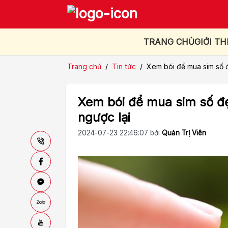
TRANG CHỦ
GIỚI TH
Trang chủ
/
Tin tức
/
Xem bói để mua sim số 
Xem bói để mua sim số đ
ngược lại
2024-07-23 22:46:07 bởi
Quản Trị Viên