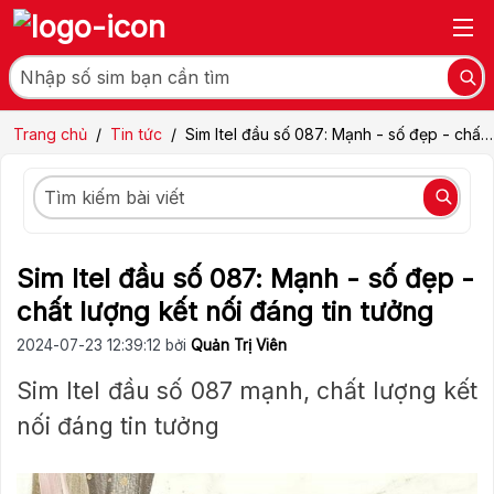
Trang chủ
/
Tin tức
/
Sim Itel đầu số 087: Mạnh - số đẹp - chất
lượng kết nối đáng tin tưởng
Sim Itel đầu số 087: Mạnh - số đẹp -
chất lượng kết nối đáng tin tưởng
2024-07-23 12:39:12 bởi
Quản Trị Viên
Sim Itel đầu số 087 mạnh, chất lượng kết
nối đáng tin tưởng