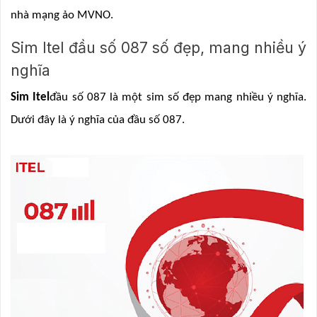
nhà mạng ảo MVNO.
Sim Itel đầu số 087 số đẹp, mang nhiều ý
nghĩa
Sim Itel
đầu số 087 là một sim số đẹp mang nhiều ý nghĩa.
Dưới đây là ý nghĩa của đầu số 087.