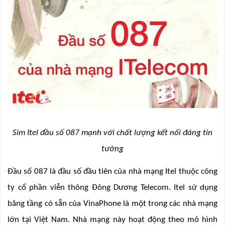
Sim Itel đầu số 087 mạnh với chất lượng kết nối đáng tin
tưởng
Đầu số 087 là đầu số đầu tiên của nhà mạng Itel thuộc công
ty cổ phần viễn thông Đông Dương Telecom. Itel sử dụng
băng tầng có sẵn của VinaPhone là một trong các nhà mạng
lớn tại Việt Nam. Nhà mạng này hoạt động theo mô hình