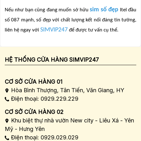
sim số đẹp
Nếu như bạn cũng đang muốn sở hữu
Itel đầu
số 087 mạnh, số đẹp với chất lượng kết nối đáng tin tưởng,
SIMVIP247
liên hệ ngay với
để được tư vấn cụ thể.
HỆ THỐNG CỬA HÀNG SIMVIP247
CƠ SỞ CỬA HÀNG 01
Hòa Bình Thượng, Tân Tiến, Văn Giang, HY
Điện thoại: 0929.229.229
CƠ SỞ CỬA HÀNG 02
Khu biệt thự nhà vườn New city - Liêu Xá - Yên
Mỹ - Hưng Yên
Điện thoại: 0929.029.029