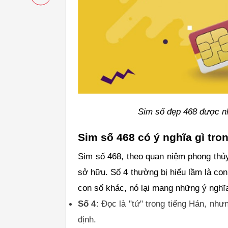
Sim số đẹp 468 được nh
Sim số 468 có ý nghĩa gì tro
Sim số 468, theo quan niệm phong thủy
sở hữu. Số 4 thường bị hiểu lầm là co
con số khác, nó lại mang những ý nghĩa
Số 4
: Đọc là "tứ" trong tiếng Hán, nh
định.