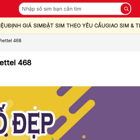
IỆU
ĐỊNH GIÁ SIM
ĐẶT SIM THEO YÊU CẦU
GIAO SIM & 
Viettel 468
ettel 468