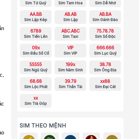
Sim Tứ Quý
Sim Tam Hoa
Sim Dễ Nhớ
AA.BB
AB.AB
AB.BA
Sim Lặp Kép
Sim Lặp
Sim Gánh Đảo
ắn
6789
ABC.ABC
75.78.78
Sim Tiến Lên
Sim Taxi
Sim Số Độc
09x
VIP
666.666
Sim Đầu Số Cổ
Sim VIP
Sim Lục Quý
55555
199x
38.78
Sim Ngũ Quý
Sim Năm Sinh
Sim Ông Địa
c,
68.68
39.79
xx88
Sim Lộc Phát
Sim Thần Tài
Sim Đại Cát
xx
ác
Sim Trả Góp
SIM THEO MỆNH
ao