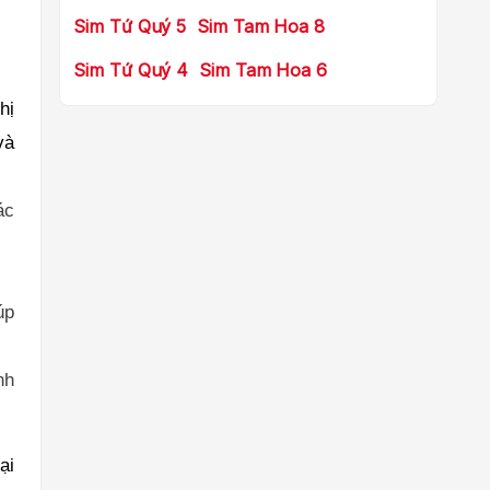
Sim Tứ Quý 5
Sim Tam Hoa 8
Sim Tứ Quý 4
Sim Tam Hoa 6
hị
và
ác
úp
nh
ại