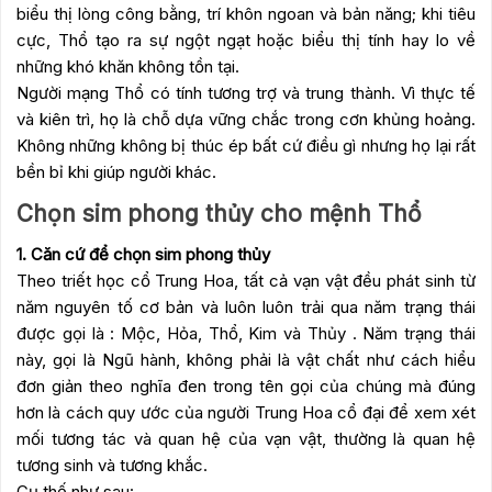
biểu thị lòng công bằng, trí khôn ngoan và bản năng; khi tiêu
cực, Thổ tạo ra sự ngột ngạt hoặc biểu thị tính hay lo về
những khó khăn không tồn tại.
Người mạng Thổ có tính tương trợ và trung thành. Vì thực tế
và kiên trì, họ là chỗ dựa vững chắc trong cơn khủng hoảng.
Không những không bị thúc ép bất cứ điều gì nhưng họ lại rất
bền bỉ khi giúp người khác.
Chọn sim phong thủy cho mệnh Thổ
1. Căn cứ để chọn sim phong thủy
Theo triết học cổ Trung Hoa, tất cả vạn vật đều phát sinh từ
năm nguyên tố cơ bản và luôn luôn trải qua năm trạng thái
được gọi là : Mộc, Hỏa, Thổ, Kim và Thủy . Năm trạng thái
này, gọi là Ngũ hành, không phải là vật chất như cách hiểu
đơn giản theo nghĩa đen trong tên gọi của chúng mà đúng
hơn là cách quy ước của người Trung Hoa cổ đại để xem xét
mối tương tác và quan hệ của vạn vật, thường là quan hệ
tương sinh và tương khắc.
Cụ thế như sau: