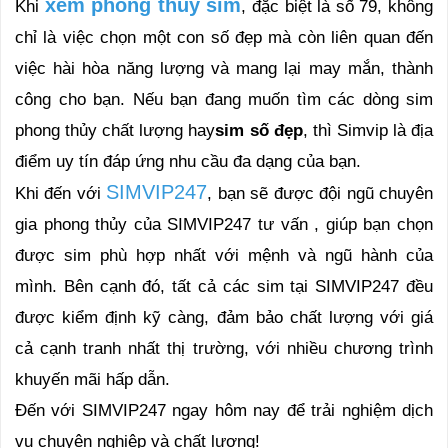
xem phong thủy sim
Khi
, đặc biệt là số 79, không
chỉ là việc chọn một con số đẹp mà còn liên quan đến
việc hài hòa năng lượng và mang lại may mắn, thành
công cho bạn. Nếu bạn đang muốn tìm các dòng sim
phong thủy chất lượng hay
sim số đẹp
, thì Simvip là địa
điểm uy tín đáp ứng nhu cầu đa dạng của bạn.
SIMVIP247
Khi đến với
, bạn sẽ được đội ngũ chuyên
gia phong thủy của SIMVIP247 tư vấn , giúp bạn chọn
được sim phù hợp nhất với mệnh và ngũ hành của
mình. Bên cạnh đó, tất cả các sim tại SIMVIP247 đều
được kiểm định kỹ càng, đảm bảo chất lượng với giá
cả cạnh tranh nhất thị trường, với nhiều chương trình
khuyến mãi hấp dẫn.
Đến với SIMVIP247 ngay hôm nay để trải nghiệm dịch
vụ chuyên nghiệp và chất lượng!