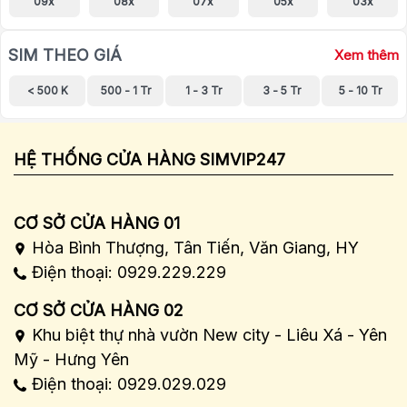
09x
08x
07x
05x
03x
SIM THEO GIÁ
Xem thêm
< 500 K
500 - 1 Tr
1 - 3 Tr
3 - 5 Tr
5 - 10 Tr
HỆ THỐNG CỬA HÀNG SIMVIP247
CƠ SỞ CỬA HÀNG 01
Hòa Bình Thượng, Tân Tiến, Văn Giang, HY
Điện thoại: 0929.229.229
CƠ SỞ CỬA HÀNG 02
Khu biệt thự nhà vườn New city - Liêu Xá - Yên
Mỹ - Hưng Yên
Điện thoại: 0929.029.029