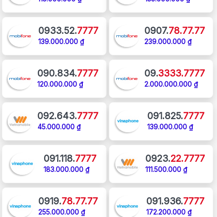
0933.52.
7777
0907.
78.77.77
139.000.000 ₫
239.000.000 ₫
090.834.
7777
09.
3333.7777
120.000.000 ₫
2.000.000.000 ₫
092.643.
7777
091.825.
7777
45.000.000 ₫
139.000.000 ₫
091.118.
7777
0923.
22.7777
183.000.000 ₫
111.500.000 ₫
0919.
78.77.77
091.936.
7777
255.000.000 ₫
172.200.000 ₫