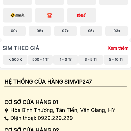
09x
08x
07x
05x
03x
SIM THEO GIÁ
Xem thêm
< 500 K
500 - 1 Tr
1 - 3 Tr
3 - 5 Tr
5 - 10 Tr
HỆ THỐNG CỬA HÀNG SIMVIP247
CƠ SỞ CỬA HÀNG 01
Hòa Bình Thượng, Tân Tiến, Văn Giang, HY
Điện thoại: 0929.229.229
CƠ SỞ CỬA HÀNG 02