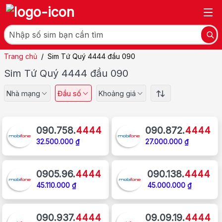
Trang chủ
/
Sim Tứ Quý 4444 đầu 090
Sim Tứ Quý 4444 đầu 090
Nhà mạng
Đầu số
Khoảng giá
090.758.
4444
090.872.
4444
32.500.000 ₫
27.000.000 ₫
0905.96.
4444
090.138.
4444
45.110.000 ₫
45.000.000 ₫
090.937.
4444
09.09.19.
4444