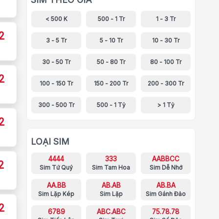
< 500 K
500 - 1 Tr
1 - 3 Tr
2
3 - 5 Tr
5 - 10 Tr
10 - 30 Tr
30 - 50 Tr
50 - 80 Tr
80 - 100 Tr
2
100 - 150 Tr
150 - 200 Tr
200 - 300 Tr
300 - 500 Tr
500 - 1 Tỷ
> 1 Tỷ
2
LOẠI SIM
4444
333
AABBCC
2
Sim Tứ Quý
Sim Tam Hoa
Sim Dễ Nhớ
AA.BB
AB.AB
AB.BA
Sim Lặp Kép
Sim Lặp
Sim Gánh Đảo
2
6789
ABC.ABC
75.78.78