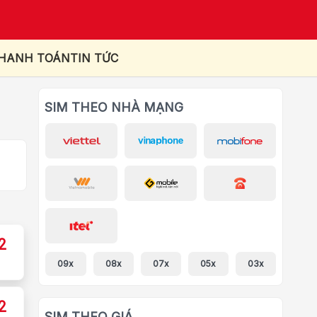
THANH TOÁN
TIN TỨC
SIM THEO NHÀ MẠNG
2
09x
08x
07x
05x
03x
2
SIM THEO GIÁ