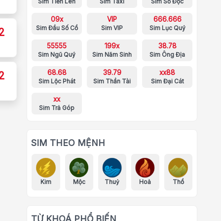
Sim Tiến Lên
Sim Taxi
Sim Số Độc
09x
VIP
666.666
Sim Đầu Số Cổ
Sim VIP
Sim Lục Quý
2
55555
199x
38.78
Sim Ngũ Quý
Sim Năm Sinh
Sim Ông Địa
68.68
39.79
xx88
2
Sim Lộc Phát
Sim Thần Tài
Sim Đại Cát
xx
Sim Trả Góp
SIM THEO MỆNH
Kim
Mộc
Thuỷ
Hoả
Thổ
TỪ KHOÁ PHỔ BIẾN