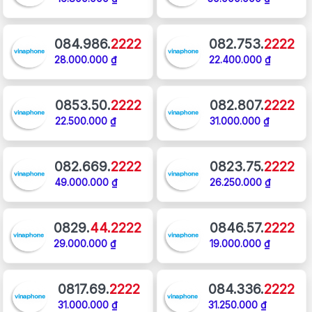
084.986.
2222
082.753.
2222
28.000.000 ₫
22.400.000 ₫
0853.50.
2222
082.807.
2222
22.500.000 ₫
31.000.000 ₫
082.669.
2222
0823.75.
2222
49.000.000 ₫
26.250.000 ₫
0829.
44.2222
0846.57.
2222
29.000.000 ₫
19.000.000 ₫
0817.69.
2222
084.336.
2222
31.000.000 ₫
31.250.000 ₫