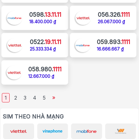
0598.
13.11.11
056.326.
1111
18.400.000 ₫
26.067.000 ₫
0522.
19.11.11
059.893.
1111
25.333.334 ₫
16.666.667 ₫
058.980.
1111
12.667.000 ₫
»
1
2
3
4
5
SIM THEO NHÀ MẠNG