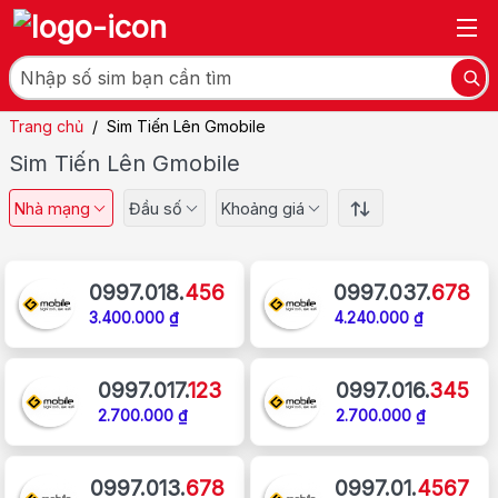
Trang chủ
/
Sim Tiến Lên Gmobile
Sim Tiến Lên Gmobile
Nhà mạng
Đầu số
Khoảng giá
0997.018.
456
0997.037.
678
3.400.000 ₫
4.240.000 ₫
0997.017.
123
0997.016.
345
2.700.000 ₫
2.700.000 ₫
0997.013.
678
0997.01.
4567