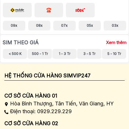
09x
08x
07x
05x
03x
SIM THEO GIÁ
Xem thêm
< 500 K
500 - 1 Tr
1 - 3 Tr
3 - 5 Tr
5 - 10 Tr
HỆ THỐNG CỬA HÀNG SIMVIP247
CƠ SỞ CỬA HÀNG 01
Hòa Bình Thượng, Tân Tiến, Văn Giang, HY
Điện thoại: 0929.229.229
CƠ SỞ CỬA HÀNG 02