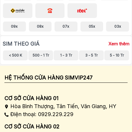
09x
08x
07x
05x
03x
SIM THEO GIÁ
Xem thêm
< 500 K
500 - 1 Tr
1 - 3 Tr
3 - 5 Tr
5 - 10 Tr
HỆ THỐNG CỬA HÀNG SIMVIP247
CƠ SỞ CỬA HÀNG 01
Hòa Bình Thượng, Tân Tiến, Văn Giang, HY
Điện thoại: 0929.229.229
CƠ SỞ CỬA HÀNG 02