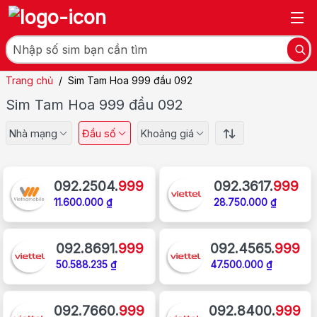
Trang chủ
/
Sim Tam Hoa 999 đầu 092
Sim Tam Hoa 999 đầu 092
Nhà mạng
Đầu số
Khoảng giá
092.2504.
999
092.3617.
999
11.600.000 ₫
28.750.000 ₫
092.8691.
999
092.4565.
999
50.588.235 ₫
47.500.000 ₫
092.7660.
999
092.8400.
999