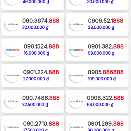
46.000.000 ₫
30.000.000 ₫
090.3674.
888
0909.52.
1888
30.000.000 ₫
38.000.000 ₫
090.1524.
888
0901.382.
888
16.000.000 ₫
69.000.000 ₫
0901.224.
888
0905.
886888
27.000.000 ₫
199.000.000 ₫
090.7486.
888
0908.322.
888
32.500.000 ₫
68.000.000 ₫
090.2710.
888
0901.299.
888
17.500.000 ₫
80.000.000 ₫