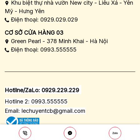
Khu biệt thự nhà vườn New city - Liêu Xá - Yên
Mỹ - Hưng Yên
Điện thoại: 0929.029.029
CƠ SỞ CỬA HÀNG 03
Green Pearl - 378 Minh Khai - Hà Nội
Điện thoại: 0993.555555
Hotline/ZaLo: 0929.229.229
Hotline 2: 0993.555555
Email:
lechuyentcb@gmail.com