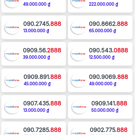
49.000.000 ₫
222.000.000 ₫
090.2745.
888
090.8662.
888
13.000.000 ₫
65.000.000 ₫
0909.56.
2888
090.543.
0888
39.000.000 ₫
12.500.000 ₫
0909.891.
888
090.9069.
888
45.000.000 ₫
49.000.000 ₫
0907.435.
888
0909.141.
888
13.000.000 ₫
50.000.000 ₫
090.7285.
888
0902.775.
888