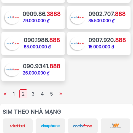
0909.86.
3888
0902.707.
888
79.000.000 ₫
35.500.000 ₫
090.1986.
888
0907.920.
888
88.000.000 ₫
15.000.000 ₫
090.9341.
888
26.000.000 ₫
«
»
1
2
3
4
5
SIM THEO NHÀ MẠNG