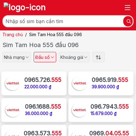
Trang chủ
/
Sim Tam Hoa 555 đầu 096
Sim Tam Hoa 555 đầu 096
Nhà mạng
Đầu số
Khoảng giá
0965.726.
555
0965.919.
555
22.000.000 ₫
39.900.000 ₫
096.1688.
555
096.7943.
555
36.000.000 ₫
15.679.000 ₫
0963.573.
555
0969.
04.05.55