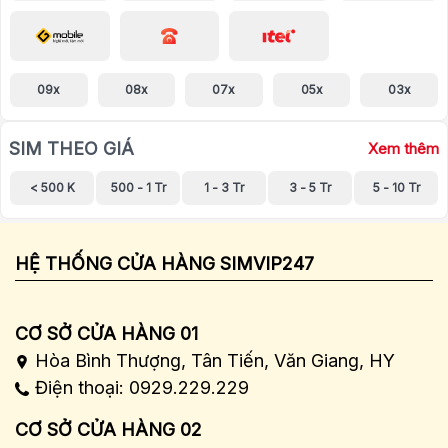
09x
08x
07x
05x
03x
SIM THEO GIÁ
Xem thêm
< 500 K
500 - 1 Tr
1 - 3 Tr
3 - 5 Tr
5 - 10 Tr
HỆ THỐNG CỬA HÀNG SIMVIP247
CƠ SỞ CỬA HÀNG 01
Hòa Bình Thượng, Tân Tiến, Văn Giang, HY
Điện thoại: 0929.229.229
CƠ SỞ CỬA HÀNG 02