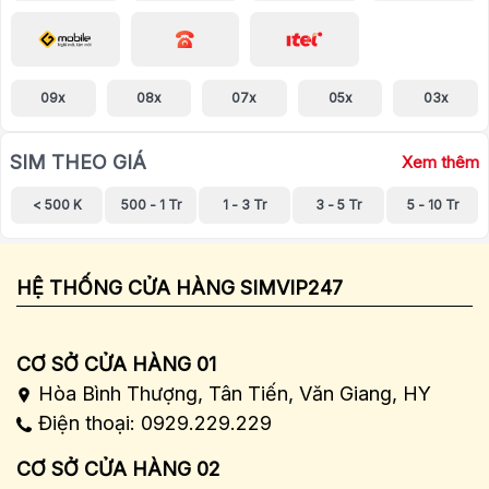
09x
08x
07x
05x
03x
SIM THEO GIÁ
Xem thêm
< 500 K
500 - 1 Tr
1 - 3 Tr
3 - 5 Tr
5 - 10 Tr
HỆ THỐNG CỬA HÀNG SIMVIP247
CƠ SỞ CỬA HÀNG 01
Hòa Bình Thượng, Tân Tiến, Văn Giang, HY
Điện thoại: 0929.229.229
CƠ SỞ CỬA HÀNG 02