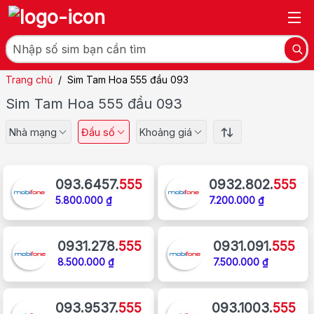
Trang chủ
/
Sim Tam Hoa 555 đầu 093
Sim Tam Hoa 555 đầu 093
Nhà mạng
Đầu số
Khoảng giá
093.6457.
555
0932.802.
555
5.800.000 ₫
7.200.000 ₫
0931.278.
555
0931.091.
555
8.500.000 ₫
7.500.000 ₫
093.9537.
555
093.1003.
555