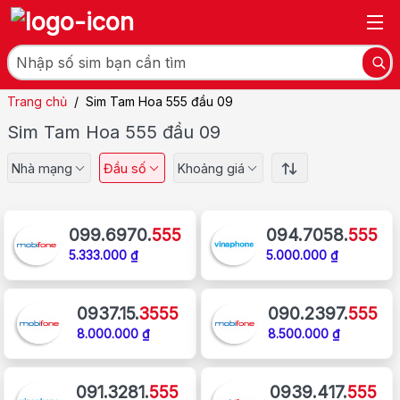
Trang chủ
/
Sim Tam Hoa 555 đầu 09
Sim Tam Hoa 555 đầu 09
Nhà mạng
Đầu số
Khoảng giá
099.6970.
555
094.7058.
555
5.333.000 ₫
5.000.000 ₫
0937.15.
3555
090.2397.
555
8.000.000 ₫
8.500.000 ₫
091.3281.
555
0939.417.
555