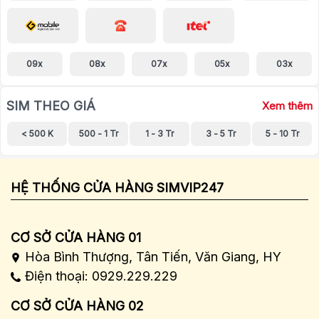
09x
08x
07x
05x
03x
SIM THEO GIÁ
Xem thêm
< 500 K
500 - 1 Tr
1 - 3 Tr
3 - 5 Tr
5 - 10 Tr
HỆ THỐNG CỬA HÀNG SIMVIP247
CƠ SỞ CỬA HÀNG 01
Hòa Bình Thượng, Tân Tiến, Văn Giang, HY
Điện thoại: 0929.229.229
CƠ SỞ CỬA HÀNG 02