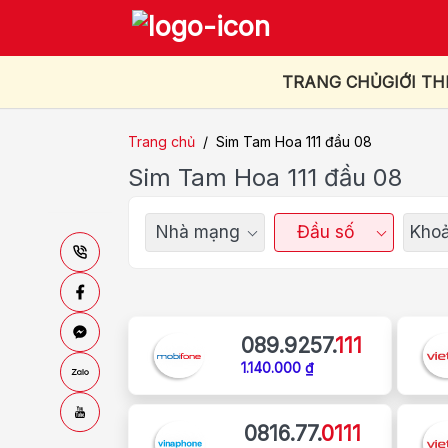
TRANG CHỦ
GIỚI TH
Trang chủ
/
Sim Tam Hoa 111 đầu 08
Sim Tam Hoa 111 đầu 08
Nhà mạng
Đầu số
Khoả
089.9257.
111
1.140.000 ₫
0816.77.
0111