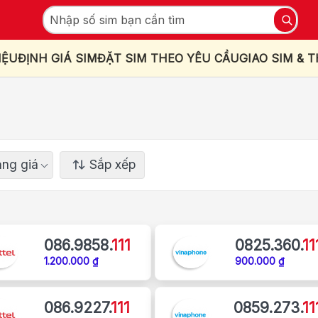
IỆU
ĐỊNH GIÁ SIM
ĐẶT SIM THEO YÊU CẦU
GIAO SIM & 
ng giá
Sắp xếp
086.9858.
111
0825.360.
11
1.200.000 ₫
900.000 ₫
086.9227.
111
0859.273.
11