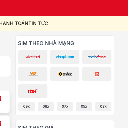
THANH TOÁN
TIN TỨC
SIM THEO NHÀ MẠNG
1
09x
08x
07x
05x
03x
1
SIM THEO GIÁ