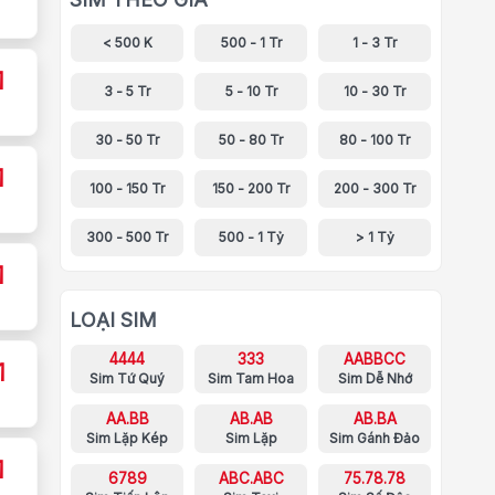
< 500 K
500 - 1 Tr
1 - 3 Tr
1
3 - 5 Tr
5 - 10 Tr
10 - 30 Tr
30 - 50 Tr
50 - 80 Tr
80 - 100 Tr
1
100 - 150 Tr
150 - 200 Tr
200 - 300 Tr
300 - 500 Tr
500 - 1 Tỷ
> 1 Tỷ
1
LOẠI SIM
4444
333
AABBCC
1
Sim Tứ Quý
Sim Tam Hoa
Sim Dễ Nhớ
AA.BB
AB.AB
AB.BA
Sim Lặp Kép
Sim Lặp
Sim Gánh Đảo
1
6789
ABC.ABC
75.78.78