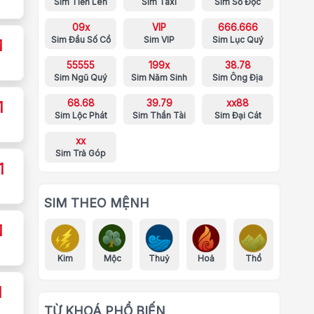
Sim Tiến Lên
Sim Taxi
Sim Số Độc
09x
VIP
666.666
Sim Đầu Số Cổ
Sim VIP
Sim Lục Quý
1
55555
199x
38.78
Sim Ngũ Quý
Sim Năm Sinh
Sim Ông Địa
68.68
39.79
xx88
1
Sim Lộc Phát
Sim Thần Tài
Sim Đại Cát
xx
Sim Trả Góp
1
SIM THEO MỆNH
1
Kim
Mộc
Thuỷ
Hoả
Thổ
1
TỪ KHOÁ PHỔ BIẾN