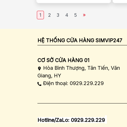
»
1
2
3
4
5
HỆ THỐNG CỬA HÀNG SIMVIP247
CƠ SỞ CỬA HÀNG 01
Hòa Bình Thượng, Tân Tiến, Văn
Giang, HY
Điện thoại: 0929.229.229
Hotline/ZaLo: 0929.229.229