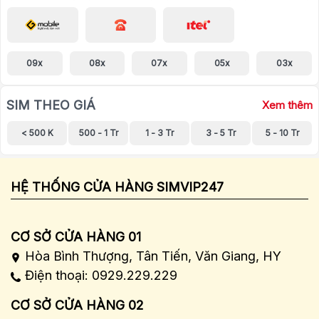
09x
08x
07x
05x
03x
SIM THEO GIÁ
Xem thêm
< 500 K
500 - 1 Tr
1 - 3 Tr
3 - 5 Tr
5 - 10 Tr
HỆ THỐNG CỬA HÀNG SIMVIP247
CƠ SỞ CỬA HÀNG 01
Hòa Bình Thượng, Tân Tiến, Văn Giang, HY
Điện thoại: 0929.229.229
CƠ SỞ CỬA HÀNG 02