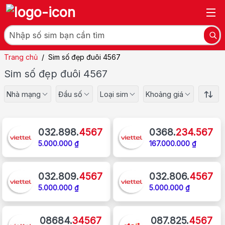
Trang chủ
/
Sim số đẹp đuôi 4567
Sim số đẹp đuôi 4567
Nhà mạng
Đầu số
Loại sim
Khoảng giá
032.898.
4567
0368.
234.567
5.000.000 ₫
167.000.000 ₫
032.809.
4567
032.806.
4567
5.000.000 ₫
5.000.000 ₫
08684.
34567
087.825.
4567