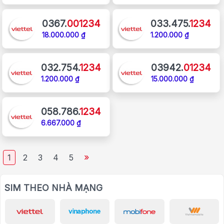
0367.
001234
033.475.
1234
18.000.000 ₫
1.200.000 ₫
032.754.
1234
03942.
01234
1.200.000 ₫
15.000.000 ₫
058.786.
1234
6.667.000 ₫
»
1
2
3
4
5
SIM THEO NHÀ MẠNG