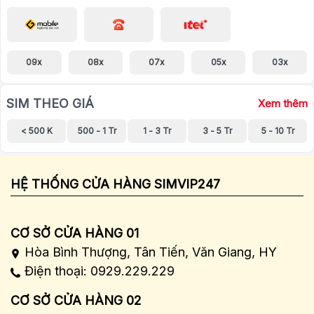
09x
08x
07x
05x
03x
SIM THEO GIÁ
Xem thêm
< 500 K
500 - 1 Tr
1 - 3 Tr
3 - 5 Tr
5 - 10 Tr
HỆ THỐNG CỬA HÀNG SIMVIP247
CƠ SỞ CỬA HÀNG 01
Hòa Bình Thượng, Tân Tiến, Văn Giang, HY
Điện thoại: 0929.229.229
CƠ SỞ CỬA HÀNG 02