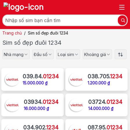
Trang chủ
/
Sim số đẹp đuôi 1234
Sim số đẹp đuôi 1234
Nhà mạng
Đầu số
Loại sim
Khoảng giá
039.84.
01234
038.705.
1234
15.000.000 ₫
1.200.000 ₫
03934.
01234
03724.
01234
16.000.000 ₫
14.000.000 ₫
034.902.
1234
087.95.
01234