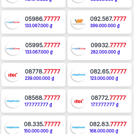
05986.
77777
092.567.
7777
133.067.000 ₫
399.000.000 ₫
05995.
77777
09932.
77777
133.067.000 ₫
282.000.000 ₫
08778.
77777
082.65.
77777
239.000.000 ₫
123.000.000 ₫
08568.
77777
08772.
77777
177.777.777 ₫
177.777.777 ₫
08.335.
77777
082.83.
77777
150.000.000 ₫
168.000.000 ₫