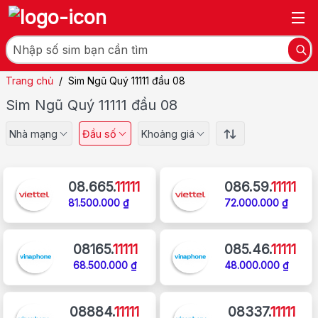
Trang chủ
/
Sim Ngũ Quý 11111 đầu 08
Sim Ngũ Quý 11111 đầu 08
Nhà mạng
Đầu số
Khoảng giá
08.665.
11111
086.59.
11111
81.500.000 ₫
72.000.000 ₫
08165.
11111
085.46.
11111
68.500.000 ₫
48.000.000 ₫
08884.
11111
08337.
11111