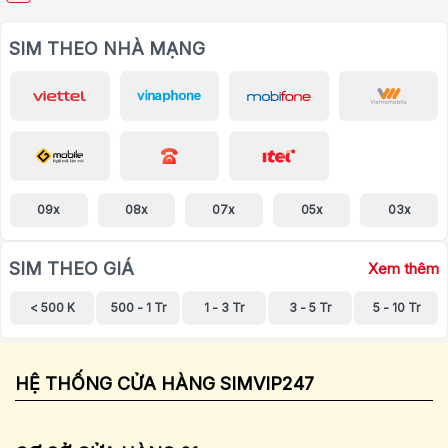
SIM THEO NHÀ MẠNG
09x
08x
07x
05x
03x
SIM THEO GIÁ
Xem thêm
< 500 K
500 - 1 Tr
1 - 3 Tr
3 - 5 Tr
5 - 10 Tr
HỆ THỐNG CỬA HÀNG SIMVIP247