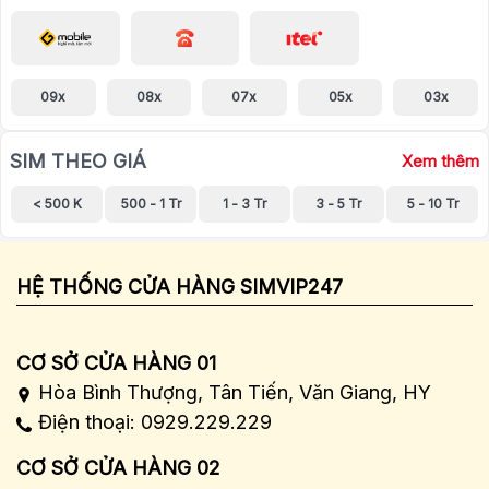
09x
08x
07x
05x
03x
SIM THEO GIÁ
Xem thêm
< 500 K
500 - 1 Tr
1 - 3 Tr
3 - 5 Tr
5 - 10 Tr
HỆ THỐNG CỬA HÀNG SIMVIP247
CƠ SỞ CỬA HÀNG 01
Hòa Bình Thượng, Tân Tiến, Văn Giang, HY
Điện thoại: 0929.229.229
CƠ SỞ CỬA HÀNG 02