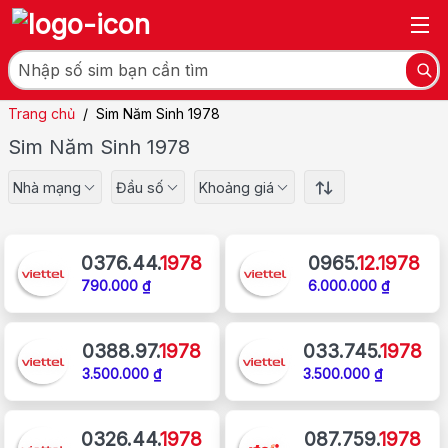
Trang chủ
/
Sim Năm Sinh 1978
Sim Năm Sinh 1978
Nhà mạng
Đầu số
Khoảng giá
0376.44.
1978
0965.
12.1978
790.000 ₫
6.000.000 ₫
0388.97.
1978
033.745.
1978
3.500.000 ₫
3.500.000 ₫
0326.44.
1978
087.759.
1978