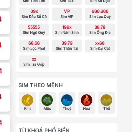
Sim Tiến Lên
Sim Taxi
Sim Số Độc
09x
VIP
666.666
Sim Đầu Số Cổ
Sim VIP
Sim Lục Quý
4
55555
199x
38.78
Sim Ngũ Quý
Sim Năm Sinh
Sim Ông Địa
68.68
39.79
xx88
4
Sim Lộc Phát
Sim Thần Tài
Sim Đại Cát
xx
Sim Trả Góp
4
SIM THEO MỆNH
4
Kim
Mộc
Thuỷ
Hoả
Thổ
4
TỪ KHOÁ PHỔ BIẾN