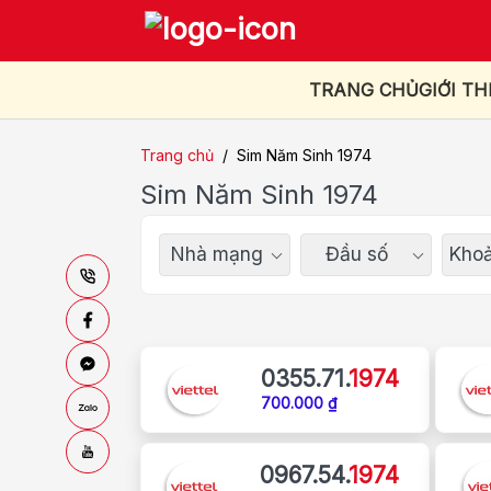
TRANG CHỦ
GIỚI TH
Trang chủ
/
Sim Năm Sinh 1974
Sim Năm Sinh 1974
Nhà mạng
Đầu số
Khoả
0355.71.
1974
700.000 ₫
0967.54.
1974