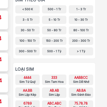
< 500 K
500 - 1 Tr
1 - 3 Tr
4
3 - 5 Tr
5 - 10 Tr
10 - 30 Tr
30 - 50 Tr
50 - 80 Tr
80 - 100 Tr
4
100 - 150 Tr
150 - 200 Tr
200 - 300 Tr
300 - 500 Tr
500 - 1 Tỷ
> 1 Tỷ
4
LOẠI SIM
4444
333
AABBCC
4
Sim Tứ Quý
Sim Tam Hoa
Sim Dễ Nhớ
AA.BB
AB.AB
AB.BA
Sim Lặp Kép
Sim Lặp
Sim Gánh Đảo
4
6789
ABC.ABC
75.78.78