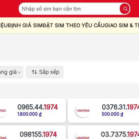
IỆU
ĐỊNH GIÁ SIM
ĐẶT SIM THEO YÊU CẦU
GIAO SIM & 
ng giá
Sắp xếp
0965.44.
1974
0376.31.
197
1.800.000 ₫
500.000 ₫
098155.
1974
03.7375.
197