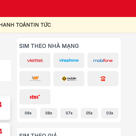
THANH TOÁN
TIN TỨC
SIM THEO NHÀ MẠNG
4
09x
08x
07x
05x
03x
4
SIM THEO GIÁ