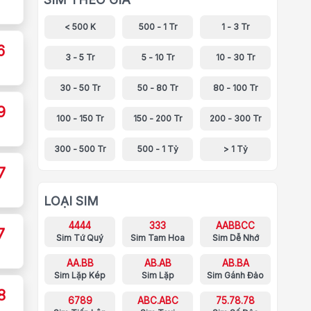
< 500 K
500 - 1 Tr
1 - 3 Tr
6
3 - 5 Tr
5 - 10 Tr
10 - 30 Tr
30 - 50 Tr
50 - 80 Tr
80 - 100 Tr
9
100 - 150 Tr
150 - 200 Tr
200 - 300 Tr
300 - 500 Tr
500 - 1 Tỷ
> 1 Tỷ
7
LOẠI SIM
4444
333
AABBCC
7
Sim Tứ Quý
Sim Tam Hoa
Sim Dễ Nhớ
AA.BB
AB.AB
AB.BA
Sim Lặp Kép
Sim Lặp
Sim Gánh Đảo
8
6789
ABC.ABC
75.78.78