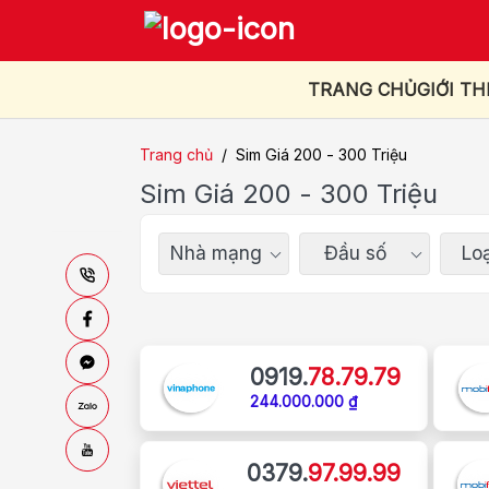
TRANG CHỦ
GIỚI TH
Trang chủ
/
Sim Giá 200 - 300 Triệu
Sim Giá 200 - 300 Triệu
Nhà mạng
Đầu số
Loạ
0919.
78.79.79
244.000.000 ₫
0379.
97.99.99