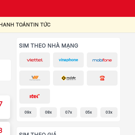
THANH TOÁN
TIN TỨC
SIM THEO NHÀ MẠNG
7
09x
08x
07x
05x
03x
8
SIM THEO GIÁ