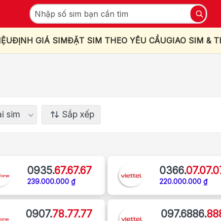
IỆU
ĐỊNH GIÁ SIM
ĐẶT SIM THEO YÊU CẦU
GIAO SIM & 
i sim
Sắp xếp
0935.
67.67.67
0366.
07.07.0
239.000.000 ₫
220.000.000 ₫
0907.
78.77.77
097.6886.
88