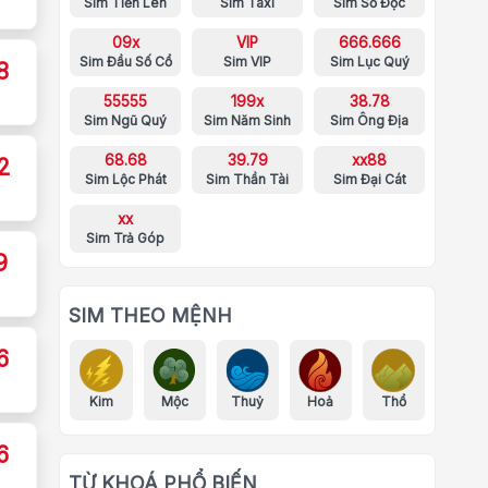
Sim Tiến Lên
Sim Taxi
Sim Số Độc
09x
VIP
666.666
Sim Đầu Số Cổ
Sim VIP
Sim Lục Quý
8
55555
199x
38.78
Sim Ngũ Quý
Sim Năm Sinh
Sim Ông Địa
68.68
39.79
xx88
2
Sim Lộc Phát
Sim Thần Tài
Sim Đại Cát
xx
Sim Trả Góp
9
SIM THEO MỆNH
6
Kim
Mộc
Thuỷ
Hoả
Thổ
6
TỪ KHOÁ PHỔ BIẾN