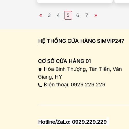
«
»
3
4
5
6
7
HỆ THỐNG CỬA HÀNG SIMVIP247
CƠ SỞ CỬA HÀNG 01
Hòa Bình Thượng, Tân Tiến, Văn
Giang, HY
Điện thoại: 0929.229.229
Hotline/ZaLo: 0929.229.229