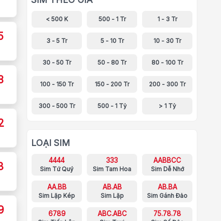
< 500 K
500 - 1 Tr
1 - 3 Tr
5
3 - 5 Tr
5 - 10 Tr
10 - 30 Tr
30 - 50 Tr
50 - 80 Tr
80 - 100 Tr
8
100 - 150 Tr
150 - 200 Tr
200 - 300 Tr
300 - 500 Tr
500 - 1 Tỷ
> 1 Tỷ
2
LOẠI SIM
4444
333
AABBCC
3
Sim Tứ Quý
Sim Tam Hoa
Sim Dễ Nhớ
AA.BB
AB.AB
AB.BA
Sim Lặp Kép
Sim Lặp
Sim Gánh Đảo
9
6789
ABC.ABC
75.78.78