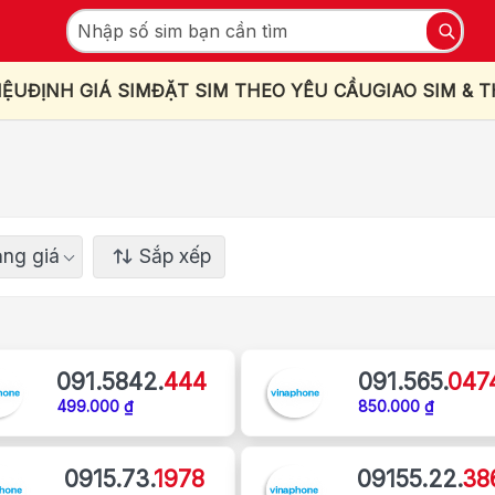
IỆU
ĐỊNH GIÁ SIM
ĐẶT SIM THEO YÊU CẦU
GIAO SIM & 
ng giá
Sắp xếp
091.5842.
444
091.565.
047
499.000 ₫
850.000 ₫
0915.73.
1978
09155.22.
38