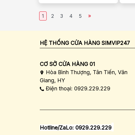
»
1
2
3
4
5
HỆ THỐNG CỬA HÀNG SIMVIP247
CƠ SỞ CỬA HÀNG 01
Hòa Bình Thượng, Tân Tiến, Văn
Giang, HY
Điện thoại: 0929.229.229
Hotline/ZaLo: 0929.229.229