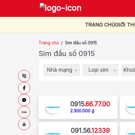
TRANG CHỦ
GIỚI TH
Trang chủ
/
Sim đầu số 0915
Sim đầu số 0915
Nhà mạng
Loại sim
Khoả
0915.
66.77.00
2.300.000 ₫
091.56.
12339