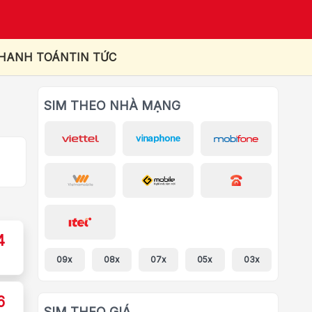
THANH TOÁN
TIN TỨC
SIM THEO NHÀ MẠNG
4
09x
08x
07x
05x
03x
6
SIM THEO GIÁ