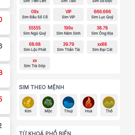
Sim Tiến Lên
Sim Taxi
Sim Số Độc
09x
VIP
666.666
Sim Đầu Số Cổ
Sim VIP
Sim Lục Quý
0
55555
199x
38.78
Sim Ngũ Quý
Sim Năm Sinh
Sim Ông Địa
68.68
39.79
xx88
6
Sim Lộc Phát
Sim Thần Tài
Sim Đại Cát
xx
Sim Trả Góp
3
SIM THEO MỆNH
5
Kim
Mộc
Thuỷ
Hoả
Thổ
2
TỪ KHOÁ PHỔ BIẾN