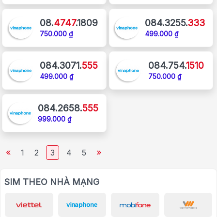
08.
4747
.1809
084.3255.
333
750.000 ₫
499.000 ₫
084.3071.
555
084.754.
1510
499.000 ₫
750.000 ₫
084.2658.
555
999.000 ₫
«
»
1
2
3
4
5
SIM THEO NHÀ MẠNG