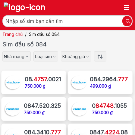
Trang chủ
/
Sim đầu số 084
Sim đầu số 084
Nhà mạng
Loại sim
Khoảng giá
08.
4757
.0021
084.2964.
777
750.000 ₫
499.000 ₫
0847.520.325
0
84748
.1055
750.000 ₫
750.000 ₫
084.3410.
777
0847.
4224
.08