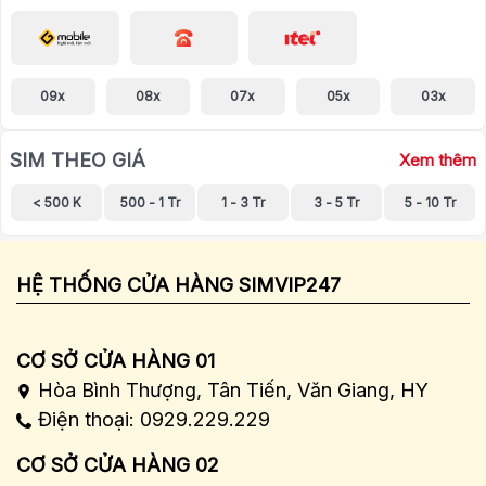
09x
08x
07x
05x
03x
SIM THEO GIÁ
Xem thêm
< 500 K
500 - 1 Tr
1 - 3 Tr
3 - 5 Tr
5 - 10 Tr
HỆ THỐNG CỬA HÀNG SIMVIP247
CƠ SỞ CỬA HÀNG 01
Hòa Bình Thượng, Tân Tiến, Văn Giang, HY
Điện thoại: 0929.229.229
CƠ SỞ CỬA HÀNG 02