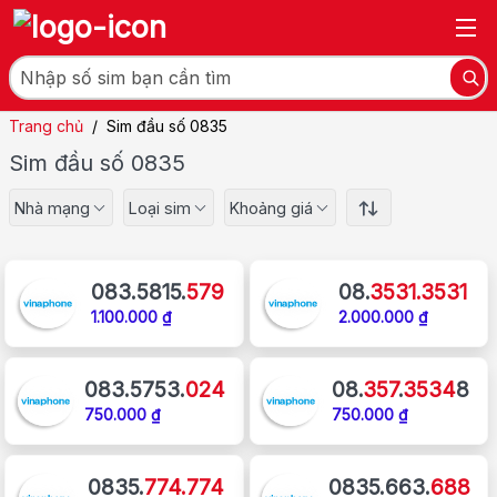
Trang chủ
/
Sim đầu số 0835
Sim đầu số 0835
Nhà mạng
Loại sim
Khoảng giá
083.5815.
579
08.
3531.3531
1.100.000 ₫
2.000.000 ₫
083.5753.
024
08.
357
.
3534
8
750.000 ₫
750.000 ₫
0835.
774.774
0835.663.
688