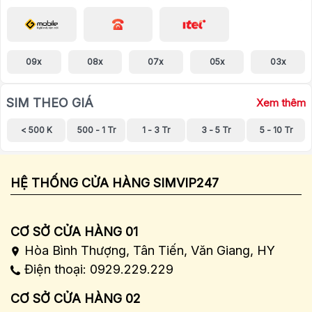
09x
08x
07x
05x
03x
SIM THEO GIÁ
Xem thêm
< 500 K
500 - 1 Tr
1 - 3 Tr
3 - 5 Tr
5 - 10 Tr
HỆ THỐNG CỬA HÀNG SIMVIP247
CƠ SỞ CỬA HÀNG 01
Hòa Bình Thượng, Tân Tiến, Văn Giang, HY
Điện thoại: 0929.229.229
CƠ SỞ CỬA HÀNG 02