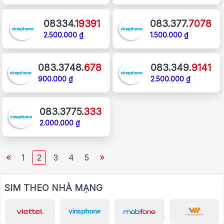
08334.
19391
083.377.
7078
2.500.000 ₫
1.500.000 ₫
083.3748.
678
083.349.
9141
900.000 ₫
2.500.000 ₫
083.3775.
333
2.000.000 ₫
«
»
1
2
3
4
5
SIM THEO NHÀ MẠNG