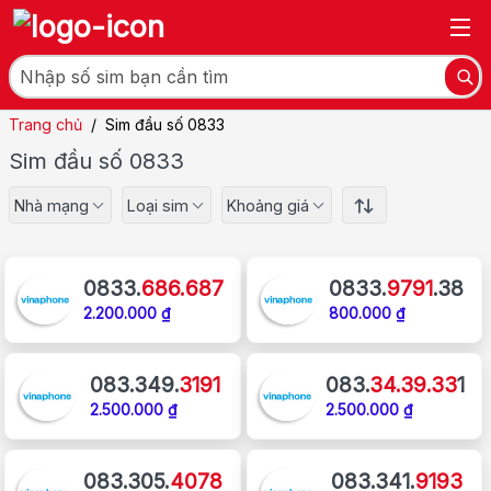
Trang chủ
/
Sim đầu số 0833
Sim đầu số 0833
Nhà mạng
Loại sim
Khoảng giá
0833.
686.687
0833.
9791
.38
2.200.000 ₫
800.000 ₫
083.349.
3191
083.
34.39.33
1
2.500.000 ₫
2.500.000 ₫
083.305.
4078
083.341.
9193