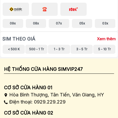
09x
08x
07x
05x
03x
SIM THEO GIÁ
Xem thêm
< 500 K
500 - 1 Tr
1 - 3 Tr
3 - 5 Tr
5 - 10 Tr
HỆ THỐNG CỬA HÀNG SIMVIP247
CƠ SỞ CỬA HÀNG 01
Hòa Bình Thượng, Tân Tiến, Văn Giang, HY
Điện thoại: 0929.229.229
CƠ SỞ CỬA HÀNG 02