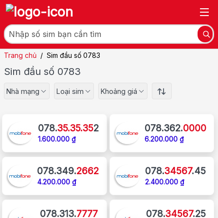
Trang chủ
/
Sim đầu số 0783
Sim đầu số 0783
Nhà mạng
Loại sim
Khoảng giá
078.
35.35.35
2
078.362.
0000
1.600.000 ₫
6.200.000 ₫
078.349.
2662
078.
34567
.45
4.200.000 ₫
2.400.000 ₫
078.313.
7777
078.
34567
.25