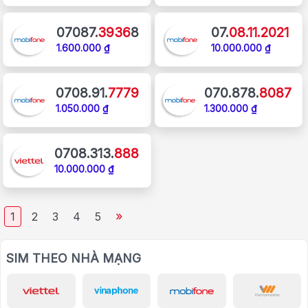
07087.
3936
8
07.
08.11.2021
1.600.000 ₫
10.000.000 ₫
0708.91.
7779
070.878.
8087
1.050.000 ₫
1.300.000 ₫
0708.313.
888
10.000.000 ₫
»
1
2
3
4
5
SIM THEO NHÀ MẠNG