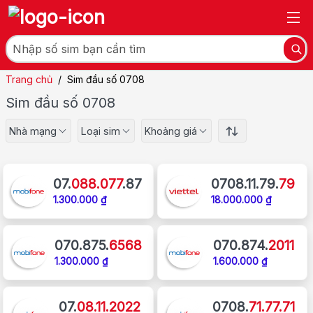
Trang chủ
/
Sim đầu số 0708
Sim đầu số 0708
Nhà mạng
Loại sim
Khoảng giá
07.
088.077
.87
0708.11.79.
79
1.300.000 ₫
18.000.000 ₫
070.875.
6568
070.874.
2011
1.300.000 ₫
1.600.000 ₫
07.
08.11.2022
0708.
71.77.71