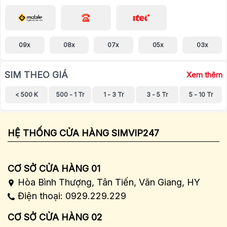
09x
08x
07x
05x
03x
SIM THEO GIÁ
Xem thêm
< 500 K
500 - 1 Tr
1 - 3 Tr
3 - 5 Tr
5 - 10 Tr
HỆ THỐNG CỬA HÀNG SIMVIP247
CƠ SỞ CỬA HÀNG 01
Hòa Bình Thượng, Tân Tiến, Văn Giang, HY
Điện thoại: 0929.229.229
CƠ SỞ CỬA HÀNG 02