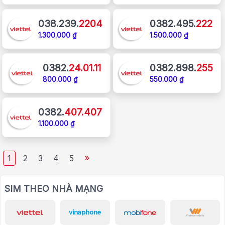
038.239.
2204
0382.495.
222
1.300.000 ₫
1.500.000 ₫
0382.
24.01.11
0382.898.
255
800.000 ₫
550.000 ₫
0382.
407.407
1.100.000 ₫
»
1
2
3
4
5
SIM THEO NHÀ MẠNG