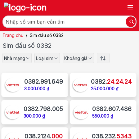
Trang chủ
/
Sim đầu số 0382
Sim đầu số 0382
Nhà mạng
Loại sim
Khoảng giá
0382.991.649
0382.
24.24.24
3.000.000 ₫
25.000.000 ₫
0382.798.005
0382.607.486
300.000 ₫
550.000 ₫
038.2124.
000
038.232.
5343