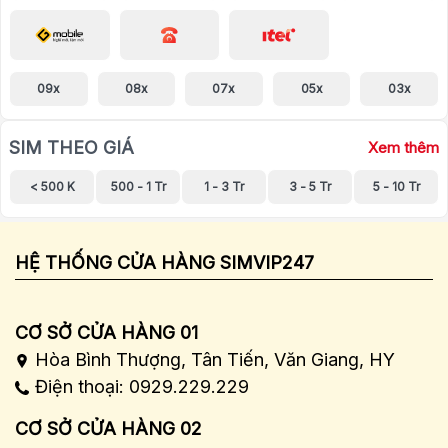
09x
08x
07x
05x
03x
SIM THEO GIÁ
Xem thêm
< 500 K
500 - 1 Tr
1 - 3 Tr
3 - 5 Tr
5 - 10 Tr
HỆ THỐNG CỬA HÀNG SIMVIP247
CƠ SỞ CỬA HÀNG 01
Hòa Bình Thượng, Tân Tiến, Văn Giang, HY
Điện thoại: 0929.229.229
CƠ SỞ CỬA HÀNG 02