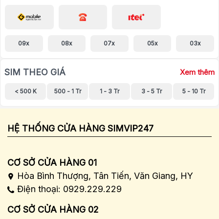
09x
08x
07x
05x
03x
SIM THEO GIÁ
Xem thêm
< 500 K
500 - 1 Tr
1 - 3 Tr
3 - 5 Tr
5 - 10 Tr
HỆ THỐNG CỬA HÀNG SIMVIP247
CƠ SỞ CỬA HÀNG 01
Hòa Bình Thượng, Tân Tiến, Văn Giang, HY
Điện thoại: 0929.229.229
CƠ SỞ CỬA HÀNG 02