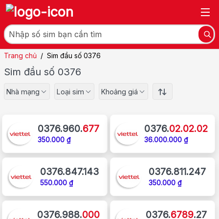
Trang chủ
/
Sim đầu số 0376
Sim đầu số 0376
Nhà mạng
Loại sim
Khoảng giá
0376.960.
677
0376.
02.02.02
350.000 ₫
36.000.000 ₫
0376.847.143
0376.811.247
550.000 ₫
350.000 ₫
0376.988.
000
0376.
6789
.27