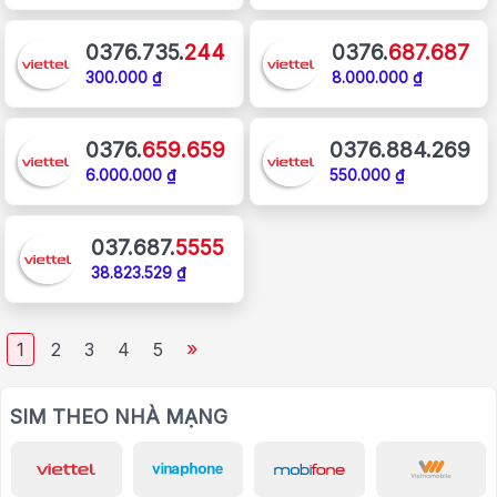
0376.735.
244
0376.
687.687
300.000 ₫
8.000.000 ₫
0376.
659.659
0376.884.269
6.000.000 ₫
550.000 ₫
037.687.
5555
38.823.529 ₫
»
1
2
3
4
5
SIM THEO NHÀ MẠNG