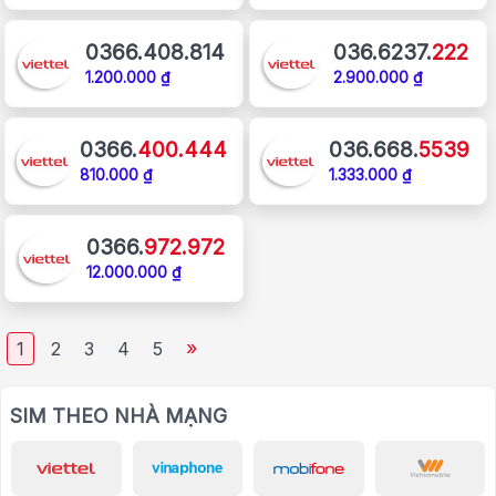
0366.408.814
036.6237.
222
1.200.000 ₫
2.900.000 ₫
0366.
400.444
036.668.
5539
810.000 ₫
1.333.000 ₫
0366.
972.972
12.000.000 ₫
»
1
2
3
4
5
SIM THEO NHÀ MẠNG