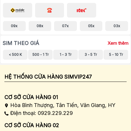
09x
08x
07x
05x
03x
SIM THEO GIÁ
Xem thêm
< 500 K
500 - 1 Tr
1 - 3 Tr
3 - 5 Tr
5 - 10 Tr
HỆ THỐNG CỬA HÀNG SIMVIP247
CƠ SỞ CỬA HÀNG 01
Hòa Bình Thượng, Tân Tiến, Văn Giang, HY
Điện thoại: 0929.229.229
CƠ SỞ CỬA HÀNG 02