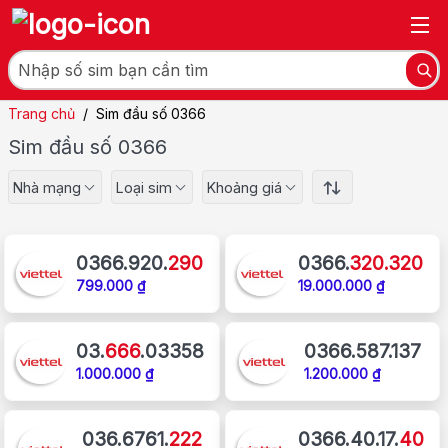
Trang chủ
/
Sim đầu số 0366
Sim đầu số 0366
Nhà mạng
Loại sim
Khoảng giá
0366.920.
290
0366.
320.320
799.000 ₫
19.000.000 ₫
03.
666
.03358
0366.587.137
1.000.000 ₫
1.200.000 ₫
036.6761.
222
0366.40.17.
40