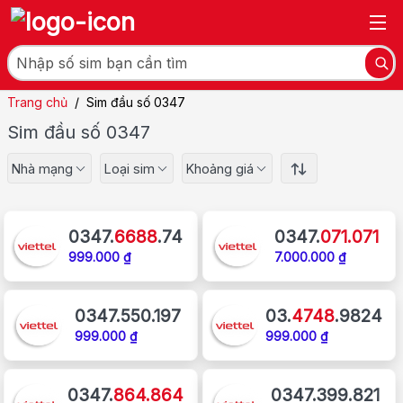
Trang chủ
/
Sim đầu số 0347
Sim đầu số 0347
Nhà mạng
Loại sim
Khoảng giá
0347.
6688
.74
0347.
071.071
999.000 ₫
7.000.000 ₫
0347.550.197
03.
4748
.9824
999.000 ₫
999.000 ₫
0347.
864.864
0347.399.821