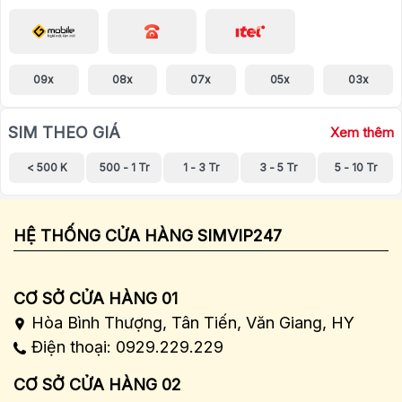
09x
08x
07x
05x
03x
SIM THEO GIÁ
Xem thêm
< 500 K
500 - 1 Tr
1 - 3 Tr
3 - 5 Tr
5 - 10 Tr
HỆ THỐNG CỬA HÀNG SIMVIP247
CƠ SỞ CỬA HÀNG 01
Hòa Bình Thượng, Tân Tiến, Văn Giang, HY
Điện thoại: 0929.229.229
CƠ SỞ CỬA HÀNG 02