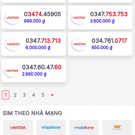
0
3474
.45905
0347.
753.753
999.000 ₫
3.800.000 ₫
0347.
713.713
034.761.
0717
8.000.000 ₫
850.000 ₫
0347.60.47.
60
2.860.000 ₫
»
1
2
3
4
5
SIM THEO NHÀ MẠNG