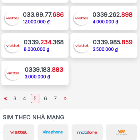
033.99.77.
686
0339.262.
898
12.000.000 ₫
4.000.000 ₫
0339.
234
.368
0339.985.
859
8.000.000 ₫
2.500.000 ₫
0339.183.
883
3.000.000 ₫
«
»
3
4
5
6
7
SIM THEO NHÀ MẠNG