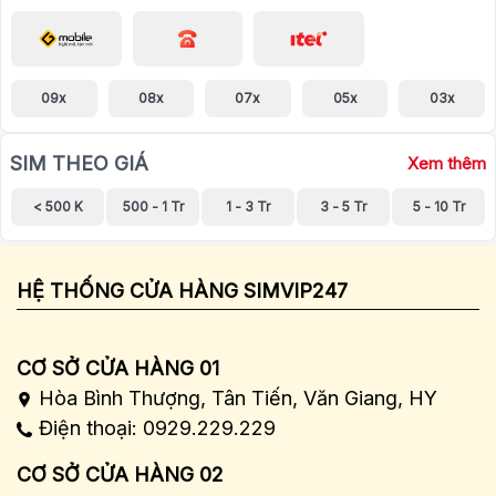
09x
08x
07x
05x
03x
SIM THEO GIÁ
Xem thêm
< 500 K
500 - 1 Tr
1 - 3 Tr
3 - 5 Tr
5 - 10 Tr
HỆ THỐNG CỬA HÀNG SIMVIP247
CƠ SỞ CỬA HÀNG 01
Hòa Bình Thượng, Tân Tiến, Văn Giang, HY
Điện thoại: 0929.229.229
CƠ SỞ CỬA HÀNG 02