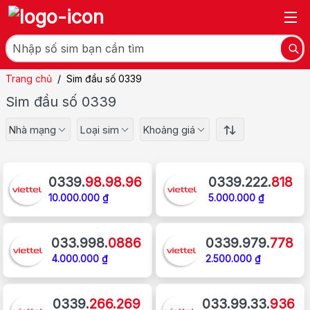
Trang chủ
/
Sim đầu số 0339
Sim đầu số 0339
Nhà mạng
Loại sim
Khoảng giá
0339.
98.98.96
0339.222.
818
10.000.000 ₫
5.000.000 ₫
033.998.
0886
0339.979.
778
4.000.000 ₫
2.500.000 ₫
0339.
266.269
033.99.33.
936