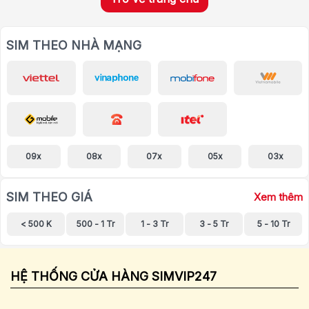
SIM THEO NHÀ MẠNG
09x
08x
07x
05x
03x
SIM THEO GIÁ
Xem thêm
< 500 K
500 - 1 Tr
1 - 3 Tr
3 - 5 Tr
5 - 10 Tr
HỆ THỐNG CỬA HÀNG SIMVIP247