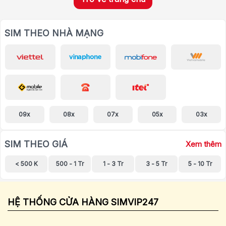
SIM THEO NHÀ MẠNG
09x
08x
07x
05x
03x
SIM THEO GIÁ
Xem thêm
< 500 K
500 - 1 Tr
1 - 3 Tr
3 - 5 Tr
5 - 10 Tr
HỆ THỐNG CỬA HÀNG SIMVIP247