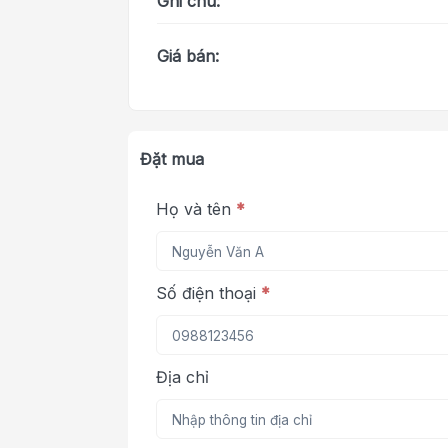
Ghi chú:
Giá bán:
Đặt mua
Họ và tên
*
Số điện thoại
*
Địa chỉ