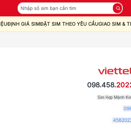
IỆU
ĐỊNH GIÁ SIM
ĐẶT SIM THEO YÊU CẦU
GIAO SIM & 
098.458.
202
Sim Hợp Mệnh Ki
09
458202