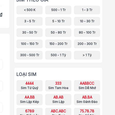
< 500 K
500 - 1 Tr
1 - 3 Tr
 ₫
3 - 5 Tr
5 - 10 Tr
10 - 30 Tr
30 - 50 Tr
50 - 80 Tr
80 - 100 Tr
100 - 150 Tr
150 - 200 Tr
200 - 300 Tr
300 - 500 Tr
500 - 1 Tỷ
> 1 Tỷ
LOẠI SIM
4444
333
AABBCC
Sim Tứ Quý
Sim Tam Hoa
Sim Dễ Nhớ
AA.BB
AB.AB
AB.BA
Sim Lặp Kép
Sim Lặp
Sim Gánh Đảo
6789
ABC.ABC
75.78.78