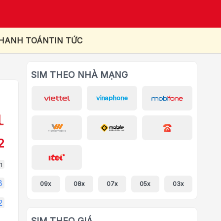
THANH TOÁN
TIN TỨC
SIM THEO NHÀ MẠNG
2
m
8
09x
08x
07x
05x
03x
2
SIM THEO GIÁ