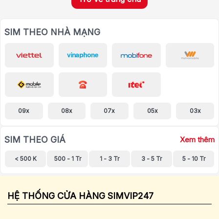
SIM THEO NHÀ MẠNG
09x
08x
07x
05x
03x
SIM THEO GIÁ
Xem thêm
< 500 K
500 - 1 Tr
1 - 3 Tr
3 - 5 Tr
5 - 10 Tr
HỆ THỐNG CỬA HÀNG SIMVIP247