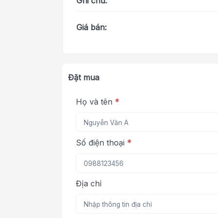
Ghi chú:
Giá bán:
Đặt mua
Họ và tên
*
Số điện thoại
*
Địa chỉ