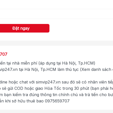
Đặt ngay
9707
tiền tại nhà miễn phí (áp dụng tại Hà Nội, Tp.HCM)
ip247.vn tại Hà Nội, Tp.HCM làm thủ tục (Xem danh sách
tline hoặc chat với simvip247.vn sau đó sẽ có nhân viên tiế
ó sẽ gửi COD hoặc giao Hỏa Tốc trong 30 phút (bạn phải h
im bạn kiểm tra đúng thông tin chính chủ và trả tiền cho b
ắn khi sở hữu thuê bao 0975659707