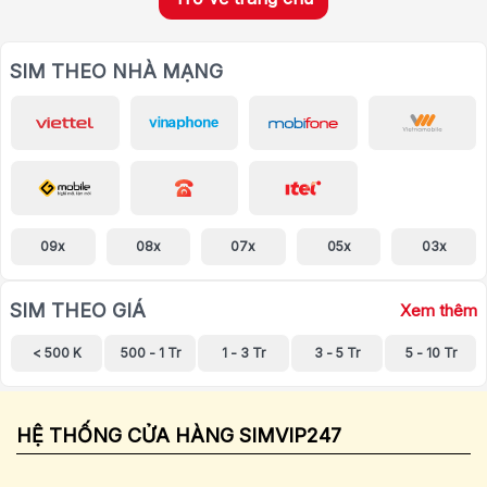
SIM THEO NHÀ MẠNG
09x
08x
07x
05x
03x
SIM THEO GIÁ
Xem thêm
< 500 K
500 - 1 Tr
1 - 3 Tr
3 - 5 Tr
5 - 10 Tr
HỆ THỐNG CỬA HÀNG SIMVIP247