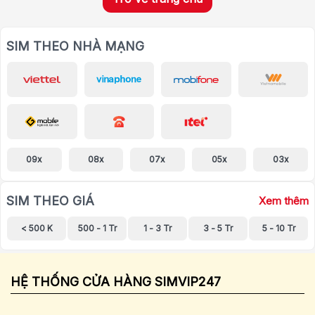
SIM THEO NHÀ MẠNG
09x
08x
07x
05x
03x
SIM THEO GIÁ
Xem thêm
< 500 K
500 - 1 Tr
1 - 3 Tr
3 - 5 Tr
5 - 10 Tr
HỆ THỐNG CỬA HÀNG SIMVIP247