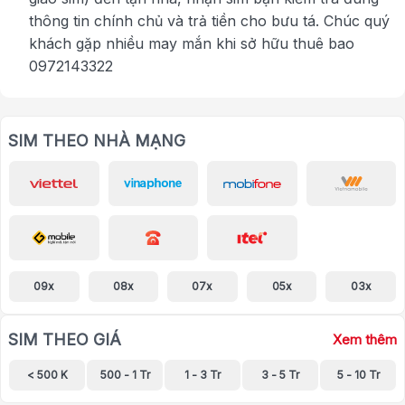
thông tin chính chủ và trả tiền cho bưu tá. Chúc quý
khách gặp nhiều may mắn khi sở hữu thuê bao
0972143322
SIM THEO NHÀ MẠNG
09x
08x
07x
05x
03x
SIM THEO GIÁ
Xem thêm
< 500 K
500 - 1 Tr
1 - 3 Tr
3 - 5 Tr
5 - 10 Tr