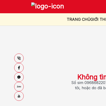
TRANG CHỦ
GIỚI TH
Không tì
Số sim 0968682207
tôi, hoặc do đã 