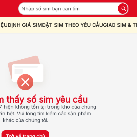
IỆU
ĐỊNH GIÁ SIM
ĐẶT SIM THEO YÊU CẦU
GIAO SIM & 
m thấy số sim yêu cầu
 hiện không tồn tại trong kho của chúng
bán hết. Vui lòng tìm kiếm các sản phẩm
khác của chúng tôi.
Trở về trang chủ