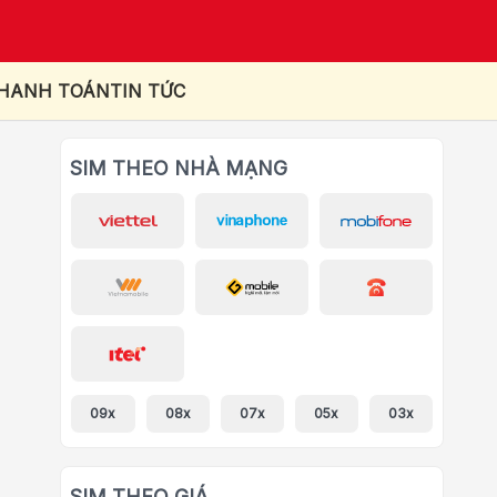
THANH TOÁN
TIN TỨC
SIM THEO NHÀ MẠNG
09x
08x
07x
05x
03x
SIM THEO GIÁ