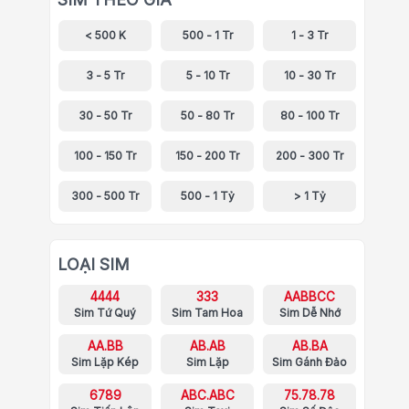
< 500 K
500 - 1 Tr
1 - 3 Tr
3 - 5 Tr
5 - 10 Tr
10 - 30 Tr
30 - 50 Tr
50 - 80 Tr
80 - 100 Tr
100 - 150 Tr
150 - 200 Tr
200 - 300 Tr
300 - 500 Tr
500 - 1 Tỷ
> 1 Tỷ
LOẠI SIM
4444
333
AABBCC
Sim Tứ Quý
Sim Tam Hoa
Sim Dễ Nhớ
AA.BB
AB.AB
AB.BA
Sim Lặp Kép
Sim Lặp
Sim Gánh Đảo
6789
ABC.ABC
75.78.78