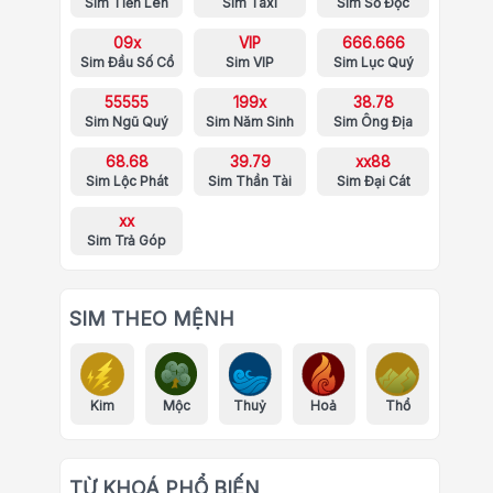
Sim Tiến Lên
Sim Taxi
Sim Số Độc
09x
VIP
666.666
Sim Đầu Số Cổ
Sim VIP
Sim Lục Quý
55555
199x
38.78
Sim Ngũ Quý
Sim Năm Sinh
Sim Ông Địa
68.68
39.79
xx88
Sim Lộc Phát
Sim Thần Tài
Sim Đại Cát
xx
Sim Trả Góp
SIM THEO MỆNH
Kim
Mộc
Thuỷ
Hoả
Thổ
TỪ KHOÁ PHỔ BIẾN