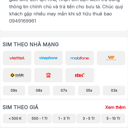
thông tin chính chủ và trả tiền cho bưu tá. Chúc quý
khách gặp nhiều may mắn khi sở hữu thuê bao
0949169961
SIM THEO NHÀ MẠNG
09x
08x
07x
05x
03x
SIM THEO GIÁ
Xem thêm
< 500 K
500 - 1 Tr
1 - 3 Tr
3 - 5 Tr
5 - 10 Tr