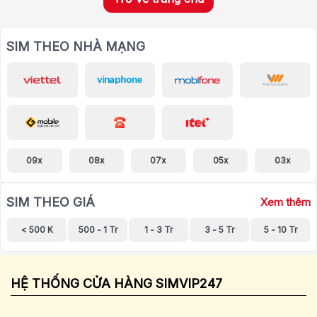
SIM THEO NHÀ MẠNG
09x
08x
07x
05x
03x
SIM THEO GIÁ
Xem thêm
< 500 K
500 - 1 Tr
1 - 3 Tr
3 - 5 Tr
5 - 10 Tr
HỆ THỐNG CỬA HÀNG SIMVIP247